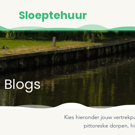
Sloeptehuur
Blogs
Kies hieronder jouw vertrekp
pittoreske dorpen, h