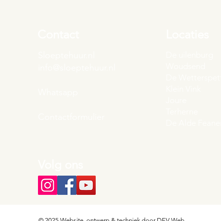
Contact
Locaties
Sloeptehuur.nl
De uilenburg
Woudsend
info@sloeptehuur.nl
De Wetterspet
Klein Vink
Whatsapp
Joure
Terherne
Contactformulier
De Alde Feane
Volg ons
© 2025 Website, ontwerp & techniek door
DEV-Web
.