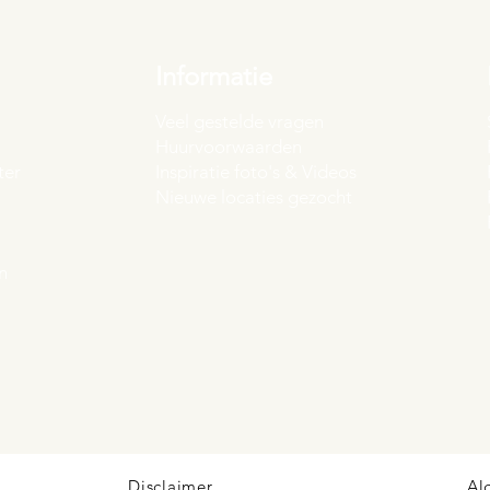
Informatie
Veel gestelde vragen
Huurvoorwaarden
ter
Inspiratie foto's & Videos
Nieuwe locaties gezocht
n
Disclaimer
Al