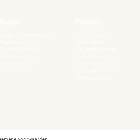
Blogs
Partners
Sloepverhuur Friesland
De uilenburg
Route Joure
Hotel Joure
Route Woudsend
De wetterspetter
Route Sneek
De Rakken
Route Hommerts
LAC Food & Drinks
Klein Vink
IMPACD Boats
gemene voorwaarden