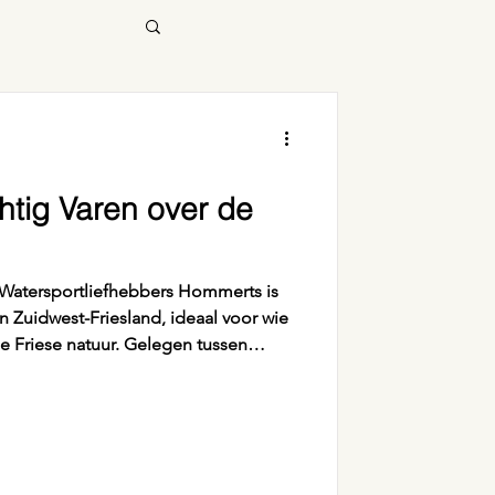
tig Varen over de
portliefhebbers Hommerts is
n Zuidwest-Friesland, ideaal voor wie
 de Friese natuur. Gelegen tussen
rts een prachtig landschap van
 meren. Dit is de perfecte plek voor
r weg van de drukte.