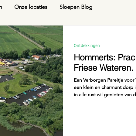
n
Onze locaties
Sloepen Blog
Ontdekkingen
Hommerts: Prach
Friese Wateren.
Een Verborgen Pareltje voor Waters
een klein en charmant dorp i
in alle rust wil genieten van
Sneek en Heeg, biedt Homme
weilanden, vaarten en kleine
een ontspannen vaartocht ve