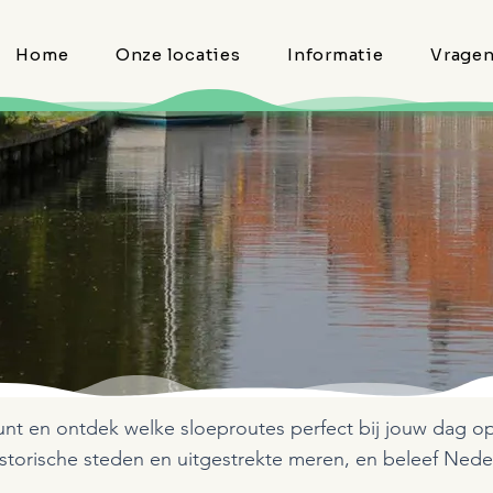
Home
Onze locaties
Informatie
Vrage
unt en ontdek welke sloeproutes perfect bij jouw dag op
istorische steden en uitgestrekte meren, en beleef Nede