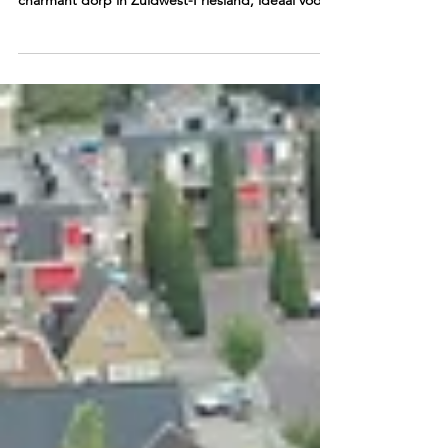
over de Friese Wateren.
Een Verborgen Pareltje voor
Watersportliefhebbers Hommerts is een klein en
charmant dorp in Zuidwest-Friesland, ideaal voor
wie in alle rust wil genieten van de Friese natuur.
Gelegen tussen Sneek en Heeg, biedt Hommerts
een prachtig landschap van weilanden, vaarten en
kleine meren. Dit is de perfecte plek voor een
ontspannen vaartocht ver weg van de drukte.