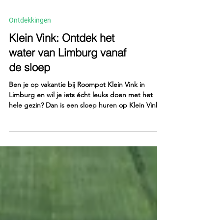
Ontdekkingen
Klein Vink: Ontdek het
water van Limburg vanaf
de sloep
Ben je op vakantie bij Roompot Klein Vink in
Limburg en wil je iets écht leuks doen met het
hele gezin? Dan is een sloep huren op Klein Vink
een perfecte activiteit! Vanaf het park stap je zó
aan boord van een comfortabele elektrische sloep
en vaar je in alle rust over het prachtige meertje
van Klein Vink.