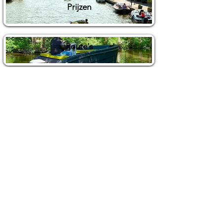
Prijzen
Route's
Contact
De sloepen
Locaties
De uilenburg
Woudsend
De Wetterspetter
Klein Vink