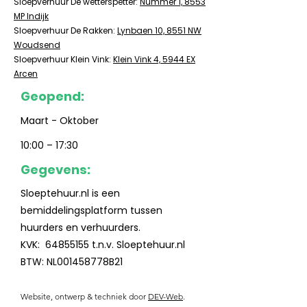
Sloepverhuur De wetterspetter:
Nummer 1, 8553
MP Indijk
Sloepverhuur De Rakken:
Lynbaen 10, 8551 NW
Woudsend
Sloepverhuur Klein Vink:
Klein Vink 4, 5944 EX
Arcen
Geopend:
Maart - Oktober
10:00 – 17:30
Gegevens:
Sloeptehuur.nl is een
bemiddelingsplatform tussen
huurders en verhuurders.
KVK:
64855155
t.n.v. Sloeptehuur.nl
BTW: NL001458778B21
Website, ontwerp & techniek door
DEV-Web
.