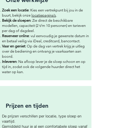
Onze werkwijze
Zoek een locatie
: Kies een vertrekpunt bij jou in de
buurt, bekijk onze
locatiepagina’s
.
Bekijk de sloepen
: Zie direct de beschikbare
modellen, capaciteit (2 t/m 10 personen) en tarieven
per dag of dagdeel.
Reserveer online
: vul eenvoudig je gewenste datum in
en betaal veilig via iDeal, creditcard, bancontact.
Vaar en geniet
: Op de dag van vertrek krijg je uitleg
over de bediening en ontvang je vaarkaarten aan
boord.
Inleveren
: Na afloop lever je de sloep schoon en op
tijd in, zodat ook de volgende huurder direct het
water op kan.
Prijzen en tijden
De prijzen verschillen per locatie, type sloep en
vaartijd.
Gemiddeld huur je al een comfortabele sloep vanaf