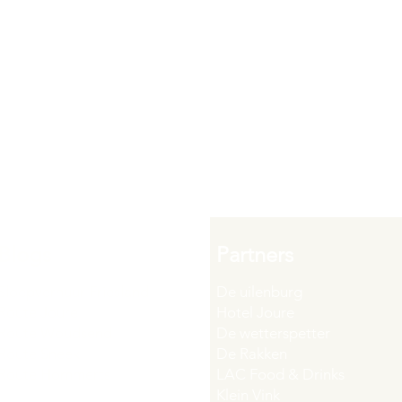
Blogs
Partners
Sloepverhuur Friesland
De uilenburg
Route Joure
Hotel Joure
Route Woudsend
De wetterspetter
Route Sneek
De Rakken
Route Hommerts
LAC Food & Drinks
Klein Vink