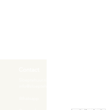
Contact
Locaties
Sloeptehuur.nl
De uilenburg
Woudsend
info@sloeptehuur.nl
De Wetterspet
Klein Vink
Whatsapp
Joure
Terherne