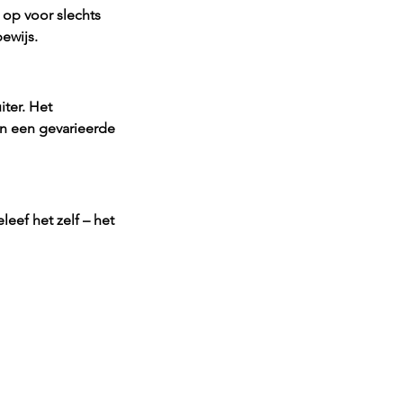
 op voor slechts 
ewijs.
ter. Het 
en een gevarieerde 
eef het zelf – het 