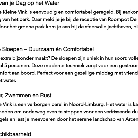
van je Dag op het Water
e Kleine Vink is eenvoudig en comfortabel geregeld. Bij aankoms
 van het park. Daar meld je je bij de receptie van Roompot De 
oor het groene park kom je aan bij de sfeervolle jachthaven, d
e Sloepen – Duurzaam én Comfortabel
extra bijzonder maakt? De sloepen zijn uniek in hun soort: voll
al 5 personen. Deze moderne techniek zorgt voor een gestroom
comfort aan boord. Perfect voor een gezellige middag met vriend
t water.
ur, Zwemmen en Rust
e Vink is een verborgen parel in Noord-Limburg. Het water is k
kheden om onderweg even te stoppen voor een verfrissende dui
 vogels en laat je meevoeren door het serene landschap van Arc
chikbaarheid