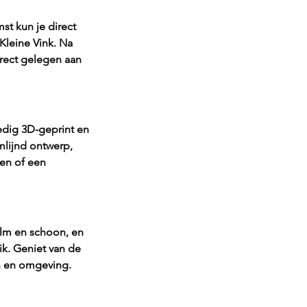
t kun je direct 
Kleine Vink. Na 
irect gelegen aan 
edig 3D-geprint en 
lijnd ontwerp, 
en of een 
alm en schoon, en 
k. Geniet van de 
en en omgeving.