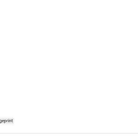
Informatie
Veel gestelde vragen
Huurvoorwaarden
ter
Inspiratie foto's & Videos
Nieuwe locaties gezocht
geprint
n