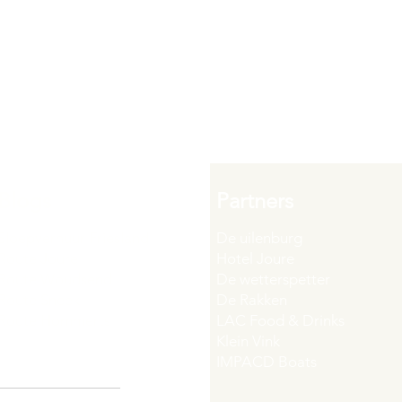
Blogs
Partners
Sloepverhuur Friesland
De uilenburg
Route Joure
Hotel Joure
Route Woudsend
De wetterspetter
Route Sneek
De Rakken
Route Hommerts
LAC Food & Drinks
Klein Vink
IMPACD Boats