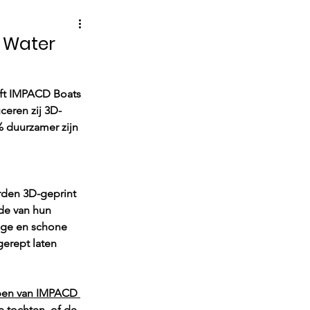
t Water
ft IMPACD Boats 
ceren zij 3D-
% duurzamer zijn 
rden 3D-geprint 
nde van hun 
tige en schone 
gerept laten
epen van IMPACD 
 tochten, of de 