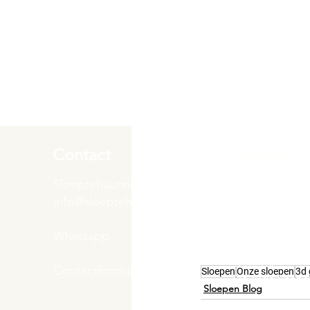
Contact
Locaties
Sloeptehuur.nl
De uilenburg
Woudsend
info@sloeptehuur.nl
De Wetterspet
Klein Vink
Whatsapp
Joure
Terherne
Contactformulier
Sloepen
Onze sloepen
3d 
De Alde Feane
Sloepen Blog