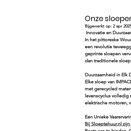
Onze sloepe
Bijgewerkt op:
2 apr 202
 Innovatie en Duurza
In het pittoreske Wo
een revolutie teweegge
geprinte sloepen verva
dan traditionele sloepe
Duurzaamheid in Elk D
Elke sloep van IMPAC
met gerecycled materia
levenscyclus volledig 
elektrische motoren, 
Een Unieke Vaarervarin
Bij 
Sloeptehuur.nl
 zij
Boats aan te bieden.
 