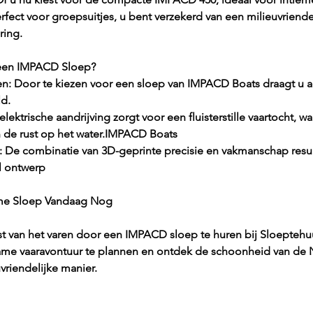
fect voor groepsuitjes, u bent verzekerd van een milieuvriendel
ing.​
een IMPACD Sloep?
n: Door te kiezen voor een sloep van IMPACD Boats draagt u act
d.​
elektrische aandrijving zorgt voor een fluisterstille vaartocht, 
de rust op het water.​
IMPACD Boats
: De combinatie van 3D-geprinte precisie en vakmanschap resul
l ontwerp 
me Sloep Vandaag Nog
st van het varen door een IMPACD sloep te huren bij 
Sloeptehuu
me vaaravontuur te plannen en ontdek de schoonheid van de 
riendelijke manier.​