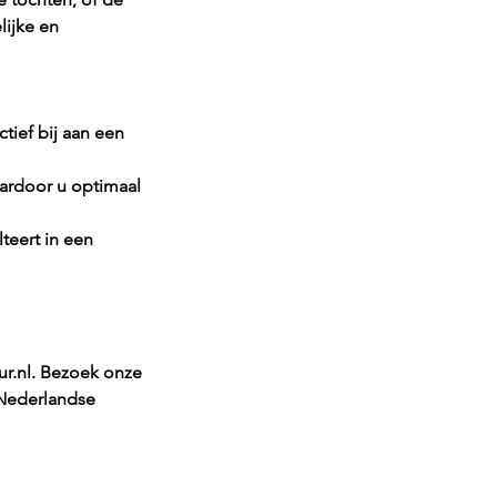
ijke en 
ief bij aan een 
waardoor u optimaal 
teert in een 
r.nl
. Bezoek onze 
Nederlandse 