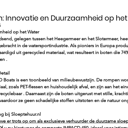
n: Innovatie en Duurzaamheid op he
5
amheid op het Water
udsend, gelegen tussen het Heegermeer en het Slotermeer, hee
bracht in de watersportindustrie. Als pioniers in Europa produ
ardigd uit gerecycled materiaal, wat resulteert in boten die 74
n .​
etail
D Boats is een toonbeeld van milieubewustzijn. De rompen wo
al, zoals PET-flessen en huishoudelijk afval, en zijn aan het ei
recyclebaar . Daarnaast zijn de boten uitgerust met stille, krach
waardoor ze geen schadelijke stoffen uitstoten en de natuur on
g bij 
Sloeptehuur.nl
n we er trots op om als exclusieve verhuurder de duurzame slo
Of u nu kiest voor de compacte IMPACD 450, ideaal voor intieme