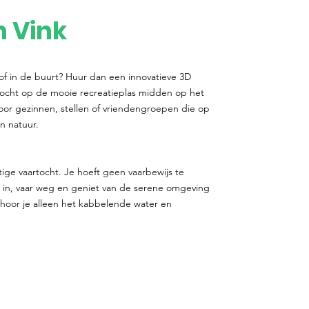
n Vink
 of in de buurt? Huur dan een innovatieve 3D
tocht op de mooie recreatieplas midden op het
voor gezinnen, stellen of vriendengroepen die op
n natuur.
stige vaartocht. Je hoeft geen vaarbewijs te
in, vaar weg en geniet van de serene omgeving
r hoor je alleen het kabbelende water en