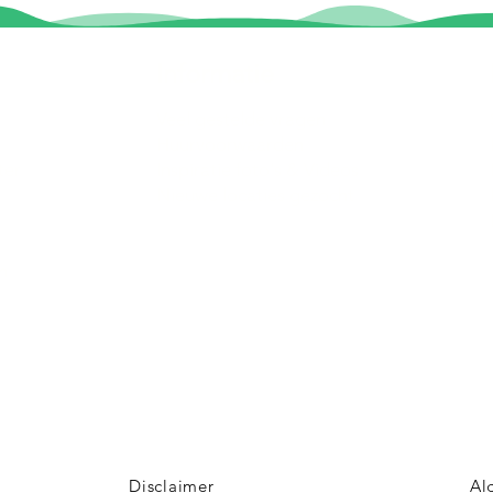
Informatie
Veel gestelde vragen
Huurvoorwaarden
ter
Inspiratie foto's & Videos
Nieuwe locaties gezocht
n
Disclaimer
Al