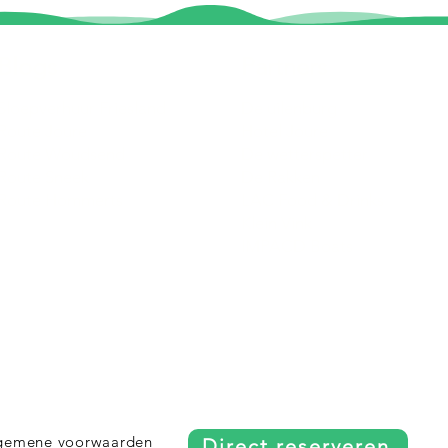
Blogs
Partners
Sloepverhuur Friesland
De uilenburg
Route Joure
Hotel Joure
Route Woudsend
De wetterspetter
Route Sneek
De Rakken
Route Hommerts
LAC Food & Drinks
Klein Vink
IMPACD Boats
gemene voorwaarden
Direct reserveren