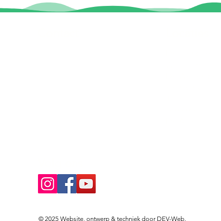
Contact
Locaties
Sloeptehuur.nl
De uilenburg
Woudsend
info@sloeptehuur.nl
De Wetterspet
Klein Vink
Whatsapp
Joure
Terherne
Contactformulier
De Alde Feane
Volg ons
© 2025 Website, ontwerp & techniek door
DEV-Web
.