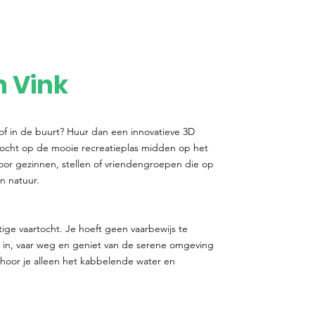
n Vink
 of in de buurt? Huur dan een innovatieve 3D
tocht op de mooie recreatieplas midden op het
voor gezinnen, stellen of vriendengroepen die op
n natuur.
stige vaartocht. Je hoeft geen vaarbewijs te
in, vaar weg en geniet van de serene omgeving
r hoor je alleen het kabbelende water en