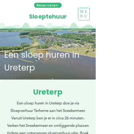
Reserveren
ME
Sloeptehuur
NU
Een sloep huren in
Ureterp
Ureterp
Een sloep huren in Ureterp doe je via
Sloepverhuur Terherne aan het Sneekermeer.
Vanuit Ureterp ben je er in circa 26 minuten.
Verken het Sneekermeer en omliggende plassen
tijdens een ontspannen sloepverhuur uitje. Boek