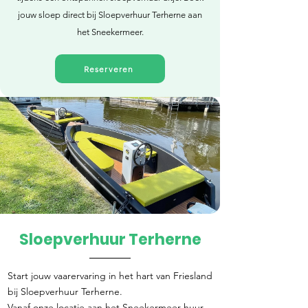
jouw sloep direct bij Sloepverhuur Terherne aan
het Sneekermeer.
Reserveren
Sloepverhuur Terherne
Direct reserveren
Start jouw vaarervaring in het hart van Friesland
bij Sloepverhuur Terherne.
Vanaf onze locatie aan het Sneekermeer huur