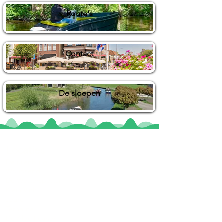
Route's
Contact
De sloepen
Locaties
De uilenburg
Woudsend
De Wetterspetter
Klein Vink
Joure
Terherne
De Alde Feanen