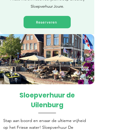
Sloepverhuur Joure.
Reserveren
Sloepverhuur de
Direct reserveren
Uilenburg
Stap aan boord en ervaar de ultieme vrijheid
op het Friese water! Sloepverhuur De