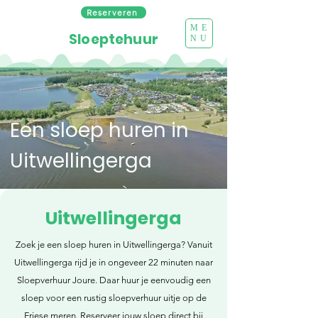
Reserveren
ME
Sloeptehuur
NU
Een sloep huren in
Uitwellingerga
Uitwellingerga
Zoek je een sloep huren in Uitwellingerga? Vanuit
Uitwellingerga rijd je in ongeveer 22 minuten naar
Sloepverhuur Joure. Daar huur je eenvoudig een
sloep voor een rustig sloepverhuur uitje op de
Friese meren. Reserveer jouw sloep direct bij