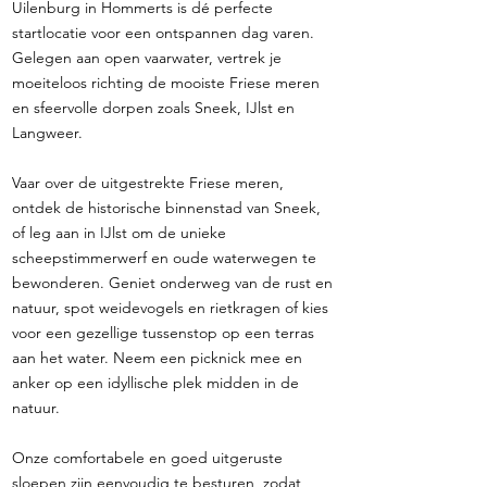
Uilenburg in Hommerts is dé perfecte
startlocatie voor een ontspannen dag varen.
Gelegen aan open vaarwater, vertrek je
moeiteloos richting de mooiste Friese meren
en sfeervolle dorpen zoals Sneek, IJlst en
Langweer.
Vaar over de uitgestrekte Friese meren,
ontdek de historische binnenstad van Sneek,
of leg aan in IJlst om de unieke
scheepstimmerwerf en oude waterwegen te
bewonderen. Geniet onderweg van de rust en
natuur, spot weidevogels en rietkragen of kies
voor een gezellige tussenstop op een terras
aan het water. Neem een picknick mee en
anker op een idyllische plek midden in de
natuur.
Onze comfortabele en goed uitgeruste
sloepen zijn eenvoudig te besturen, zodat