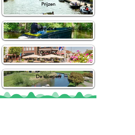
Prijzen
Route's
Contact
De sloepen
Locaties
De uilenburg
Woudsend
De Wetterspetter