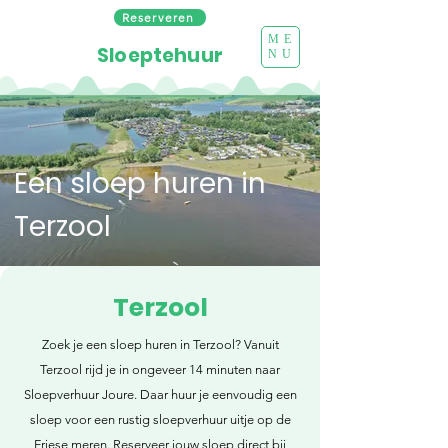
Reserveren
ME
Sloeptehuur
NU
Een sloep huren in
Terzool
Terzool
Zoek je een sloep huren in Terzool? Vanuit
Terzool rijd je in ongeveer 14 minuten naar
Sloepverhuur Joure. Daar huur je eenvoudig een
sloep voor een rustig sloepverhuur uitje op de
Friese meren. Reserveer jouw sloep direct bij