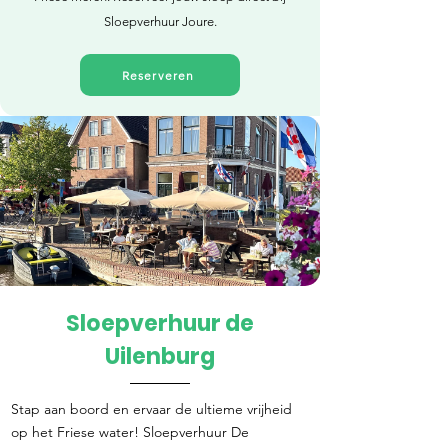
Sloepverhuur Joure.
Reserveren
Sloepverhuur de
Direct reserveren
Uilenburg
Stap aan boord en ervaar de ultieme vrijheid
op het Friese water! Sloepverhuur De