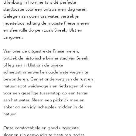
Uilenburg in Hommerts is dé perfecte
startlocatie voor een ontspannen dag varen.
Gelegen aan open vaarwater, vertrek je
moeiteloos richting de mooiste Friese meren
en sfeervolle dorpen zoals Sneek, IJlst en
Langweer.
Vaar over de uitgestrekte Friese meren,
ontdek de historische binnenstad van Sneek,
of leg aan in IJlst om de unieke
scheepstimmerwerf en oude waterwegen te
bewonderen. Geniet onderweg van de rust en
natuur, spot weidevogels en rietkragen of kies
voor een gezellige tussenstop op een terras
aan het water. Neem een picknick mee en
anker op een idyllische plek midden in de
natuur.
Onze comfortabele en goed uitgeruste
sloepen zijn eenvoudig te besturen, zodat