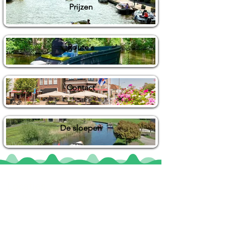
Prijzen
Route's
Contact
De sloepen
Locaties
De uilenburg
Woudsend
De Wetterspetter