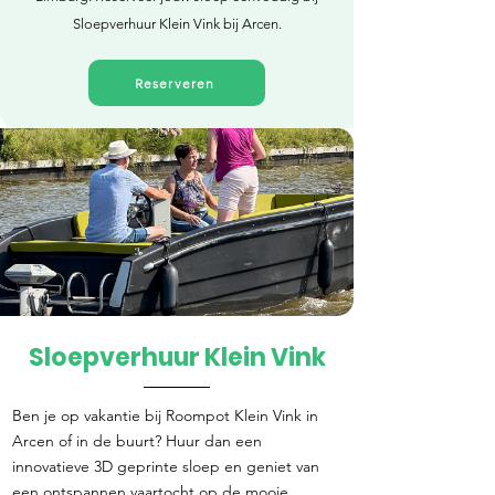
Sloepverhuur Klein Vink bij Arcen.
Reserveren
Sloepverhuur Klein Vink
Direct reserveren
Ben je op vakantie bij Roompot Klein Vink in
Arcen of in de buurt? Huur dan een
innovatieve 3D geprinte sloep en geniet van
een ontspannen vaartocht op de mooie