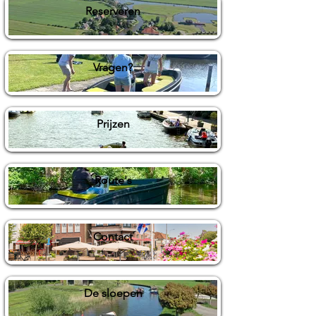
Reserveren
Vragen?
Prijzen
Route's
Contact
De sloepen