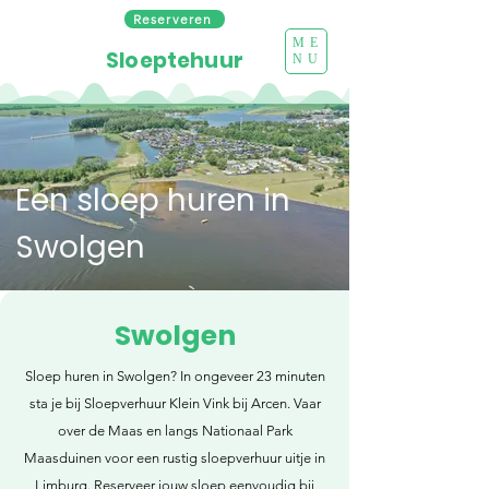
Reserveren
ME
Sloeptehuur
NU
Een sloep huren in
Swolgen
Swolgen
Sloep huren in Swolgen? In ongeveer 23 minuten
sta je bij Sloepverhuur Klein Vink bij Arcen. Vaar
over de Maas en langs Nationaal Park
Maasduinen voor een rustig sloepverhuur uitje in
Limburg. Reserveer jouw sloep eenvoudig bij