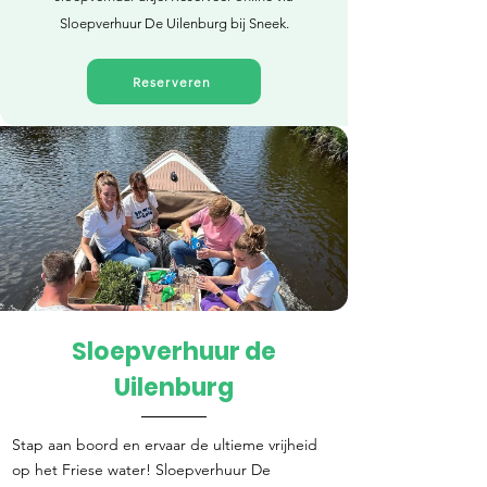
Sloepverhuur De Uilenburg bij Sneek.
Reserveren
Sloepverhuur de
Direct reserveren
Uilenburg
Stap aan boord en ervaar de ultieme vrijheid
op het Friese water! Sloepverhuur De