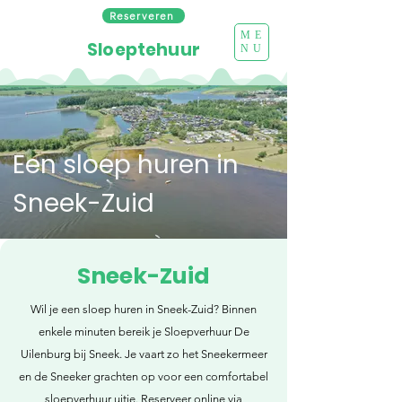
Reserveren
ME
Sloeptehuur
NU
Een sloep huren in
Sneek-Zuid
Sneek-Zuid
Wil je een sloep huren in Sneek-Zuid? Binnen
enkele minuten bereik je Sloepverhuur De
Uilenburg bij Sneek. Je vaart zo het Sneekermeer
en de Sneeker grachten op voor een comfortabel
sloepverhuur uitje. Reserveer online via