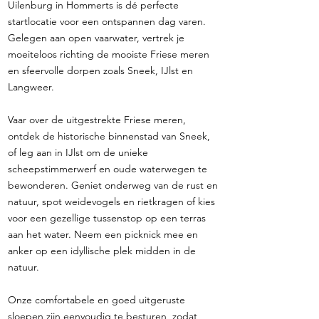
Uilenburg in Hommerts is dé perfecte
startlocatie voor een ontspannen dag varen.
Gelegen aan open vaarwater, vertrek je
moeiteloos richting de mooiste Friese meren
en sfeervolle dorpen zoals Sneek, IJlst en
Langweer.
Vaar over de uitgestrekte Friese meren,
ontdek de historische binnenstad van Sneek,
of leg aan in IJlst om de unieke
scheepstimmerwerf en oude waterwegen te
bewonderen. Geniet onderweg van de rust en
natuur, spot weidevogels en rietkragen of kies
voor een gezellige tussenstop op een terras
aan het water. Neem een picknick mee en
anker op een idyllische plek midden in de
natuur.
Onze comfortabele en goed uitgeruste
sloepen zijn eenvoudig te besturen, zodat