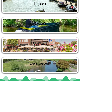
Prijzen
Route's
Contact
De sloepen
Locaties
De uilenburg
Woudsend
De Wetterspetter