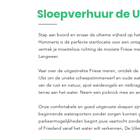
Sloepverhuur de U
Stap aan boord en ervaar de ultieme vrijheid op he
Hommerts is dé perfecte startlocatie voor een ont
vertrek je moeiteloos richting de mooiste Friese me
Langweer.
Vaar over de uitgestrekte Friese meren, ontdek de 
IJlst om de unieke scheepstimmerwerf en oude w
van de rust en natuur, spot weidevogels en rietkra
terras aan het water. Neem een picknick mee en ank
Onze comfortabele en goed uitgeruste sloepen zijn
beginnende watersporters zonder zorgen kunnen gen
parkeermogelijkheden begint jouw vaartocht zonde
of Friesland vanaf het water wilt verkennen, De Uile