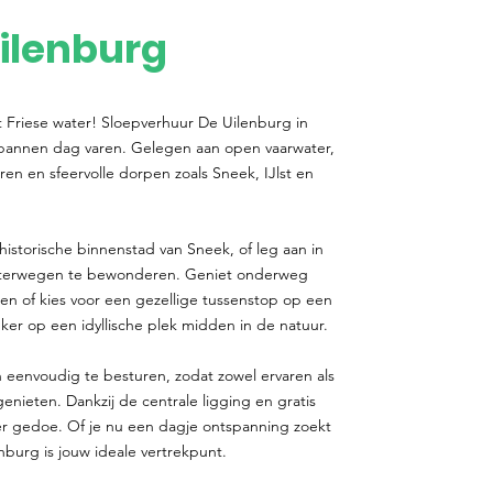
ilenburg
t Friese water! Sloepverhuur De Uilenburg in
spannen dag varen. Gelegen aan open vaarwater,
ren en sfeervolle dorpen zoals Sneek, IJlst en
historische binnenstad van Sneek, of leg aan in
aterwegen te bewonderen. Geniet onderweg
gen of kies voor een gezellige tussenstop op een
er op een idyllische plek midden in de natuur.
 eenvoudig te besturen, zodat zowel ervaren als
ieten. Dankzij de centrale ligging en gratis
r gedoe. Of je nu een dagje ontspanning zoekt
nburg is jouw ideale vertrekpunt.