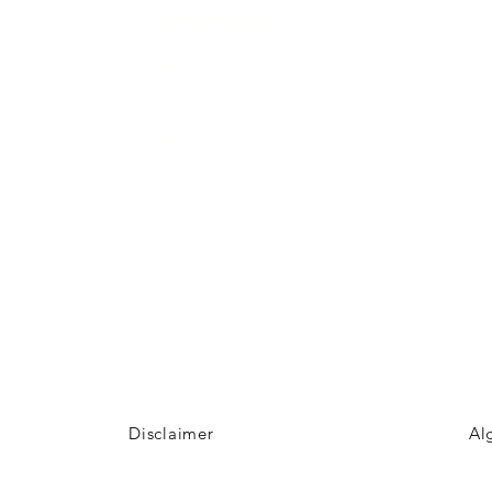
Informatie
Veel gestelde vragen
Huurvoorwaarden
ter
Inspiratie foto's & Videos
Nieuwe locaties gezocht
n
Disclaimer
Al