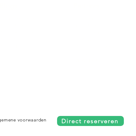
Blogs
Partners
Sloepverhuur Friesland
De uilenburg
Route Joure
Hotel Joure
Route Woudsend
De wetterspetter
Route Sneek
De Rakken
Route Hommerts
LAC Food & Drinks
Klein Vink
IMPACD Boats
gemene voorwaarden
Direct reserveren