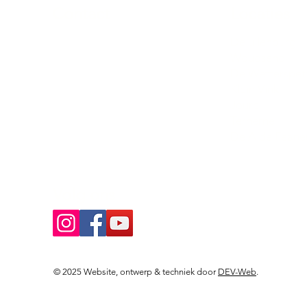
Contact
Locaties
Sloeptehuur.nl
De uilenburg
Woudsend
info@sloeptehuur.nl
De Wetterspet
Klein Vink
Whatsapp
Joure
Terherne
Contactformulier
De Alde Feane
Volg ons
© 2025 Website, ontwerp & techniek door
DEV-Web
.
Landingspagina's