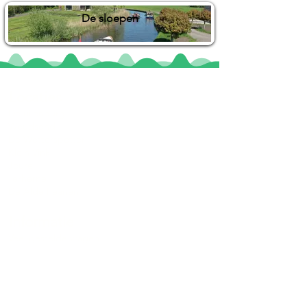
De sloepen
Locaties
De uilenburg
Woudsend
De Wetterspetter
Klein Vink
Joure
Terherne
De Alde Feanen
Informatie
Veel gestelde vragen
Huurvoorwaarden
Inspiratie foto's & Videos
Nieuwe locaties gezocht