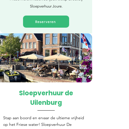
Sloepverhuur Joure.
Reserveren
Sloepverhuur de
Direct reserveren
Uilenburg
Stap aan boord en ervaar de ultieme vrijheid
op het Friese water! Sloepverhuur De