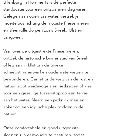
Uilenburg in Hommerts is dé perfecte
startlocatie voor een ontspannen dag varen.
Gelegen aan open vaarwater, vertrek je
moeiteloos richting de mooiste Friese meren
en sfeervolle dorpen zoals Sneek, IJlst en
Langweer.
Vaar over de uitgestrekte Friese meren,
ontdek de historische binnenstad van Sneek,
of leg aan in IJlst om de unieke
scheepstimmerwerf en oude waterwegen te
bewonderen. Geniet onderweg van de rust en
natuur, spot weidevogels en rietkragen of kies
voor een gezellige tussenstop op een terras
aan het water. Neem een picknick mee en
anker op een idyllische plek midden in de
natuur.
Onze comfortabele en goed uitgeruste
sloepen zijn eenvoudig te besturen, zodat