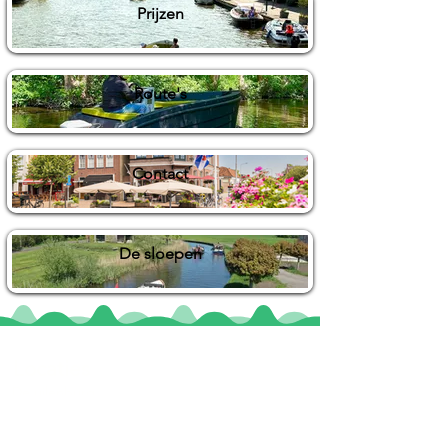
Prijzen
Route's
Contact
De sloepen
Locaties
De uilenburg
Woudsend
De Wetterspetter