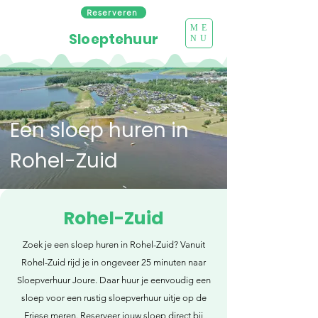
Reserveren
ME
Sloeptehuur
NU
Een sloep huren in
Rohel-Zuid
Rohel-Zuid
Zoek je een sloep huren in Rohel-Zuid? Vanuit
Rohel-Zuid rijd je in ongeveer 25 minuten naar
Sloepverhuur Joure. Daar huur je eenvoudig een
sloep voor een rustig sloepverhuur uitje op de
Friese meren. Reserveer jouw sloep direct bij