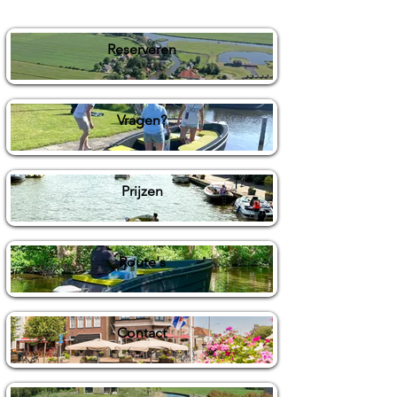
Reserveren
Vragen?
Prijzen
Route's
Contact