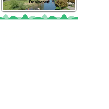
De sloepen
Locaties
De uilenburg
Woudsend
De Wetterspetter
Klein Vink
Joure
Terherne
De Alde Feanen
Informatie
Veel gestelde vragen
Huurvoorwaarden
Inspiratie foto's & Videos
Nieuwe locaties gezocht
Blogs