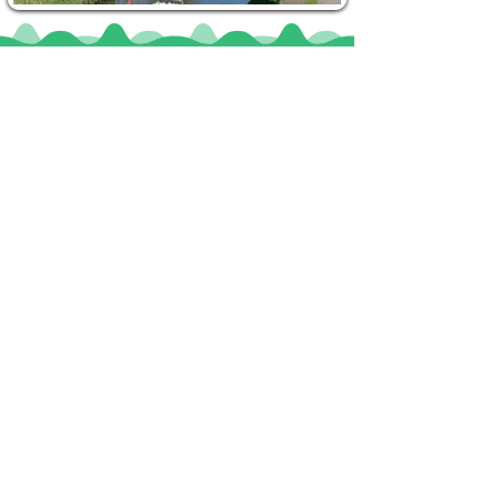
Locaties
De uilenburg
Woudsend
De Wetterspetter
Klein Vink
Joure
Terherne
De Alde Feanen
Informatie
Veel gestelde vragen
Huurvoorwaarden
Inspiratie foto's & Videos
Nieuwe locaties gezocht
Blogs
Sloepverhuur Friesland
Route Joure