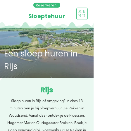
Reserveren
ME
Sloeptehuur
NU
Een sloep huren in
Rijs
Rijs
Sloep huren in Rijs of omgeving? In circa 13
minuten ben je bij Sloepverhuur De Rakken in
Woudsend. Vanaf daar ontdek je de Fluessen,
Hegemer Mar en Oudegaaster Brekken. Boek je
sloep eenvoudig bij Sloepverhuur De Rakken in