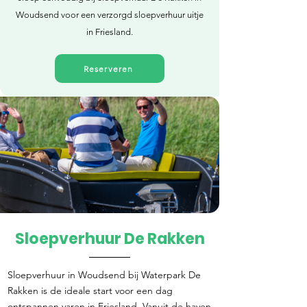
Woudsend voor een verzorgd sloepverhuur uitje
in Friesland.
Reserveren
Sloepverhuur De Rakken
Direct reserveren
Sloepverhuur in Woudsend bij Waterpark De
Rakken is de ideale start voor een dag
ontspannen varen in Friesland. Vanuit de haven