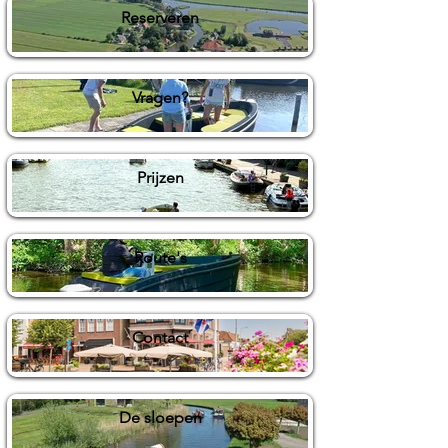
Reserveren
Vragen?
Prijzen
Route's
Contact
De sloepen