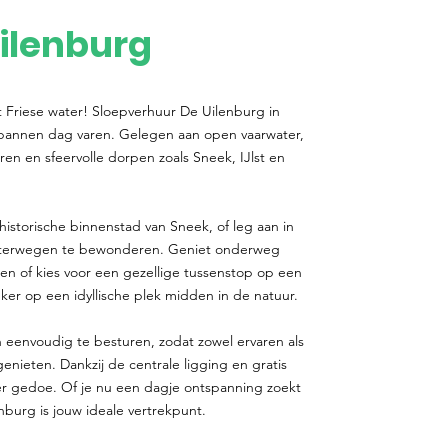
ilenburg
t Friese water! Sloepverhuur De Uilenburg in
spannen dag varen. Gelegen aan open vaarwater,
ren en sfeervolle dorpen zoals Sneek, IJlst en
historische binnenstad van Sneek, of leg aan in
aterwegen te bewonderen. Geniet onderweg
gen of kies voor een gezellige tussenstop op een
er op een idyllische plek midden in de natuur.
 eenvoudig te besturen, zodat zowel ervaren als
ieten. Dankzij de centrale ligging en gratis
r gedoe. Of je nu een dagje ontspanning zoekt
nburg is jouw ideale vertrekpunt.