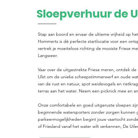
Sloepverhuur de U
Stap aan boord en ervaar de ultieme vrijheid op he
Hommerts is dé perfecte startlocatie voor een ont
vertrek je moeiteloos richting de mooiste Friese me
Langweer.
Vaar over de uitgestrekte Friese meren, ontdek de 
IJlst om de unieke scheepstimmerwerf en oude w
van de rust en natuur, spot weidevogels en rietkra
terras aan het water. Neem een picknick mee en ank
Onze comfortabele en goed uitgeruste sloepen zijn
beginnende watersporters zonder zorgen kunnen gen
parkeermogelijkheden begint jouw vaartocht zonde
of Friesland vanaf het water wilt verkennen, De Uile