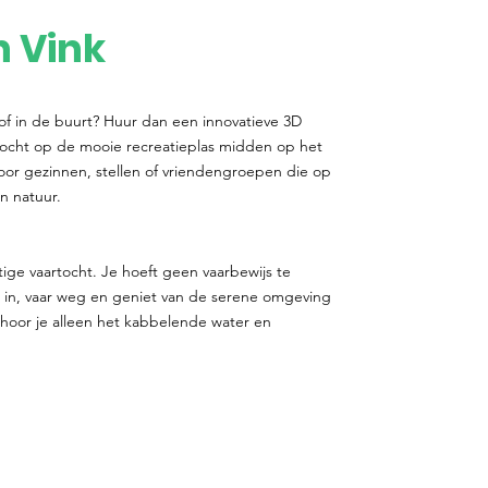
n Vink
 of in de buurt? Huur dan een innovatieve 3D
tocht op de mooie recreatieplas midden op het
voor gezinnen, stellen of vriendengroepen die op
n natuur.
stige vaartocht. Je hoeft geen vaarbewijs te
in, vaar weg en geniet van de serene omgeving
r hoor je alleen het kabbelende water en