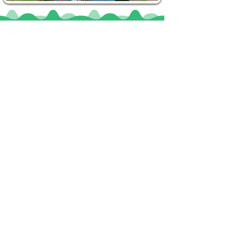
Locaties
De uilenburg
Woudsend
De Wetterspetter
Klein Vink
Joure
Terherne
De Alde Feanen
Informatie
Veel gestelde vragen
Huurvoorwaarden
Inspiratie foto's & Videos
Nieuwe locaties gezocht
Blogs
Sloepverhuur Friesland
Route Joure