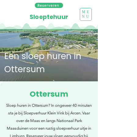
Reserveren
ME
Sloeptehuur
NU
Een sloep huren in
Ottersum
Ottersum
Sloep huren in Ottersum? In ongeveer 40 minuten
sta je bij Sloepverhuur Klein Vink bij Arcen. Vaar
over de Maas en langs Nationaal Park
Maasduinen voor een rustig sloepverhuur uitje in
Limburg. Reserveer jouw sloep eenvoudig bij