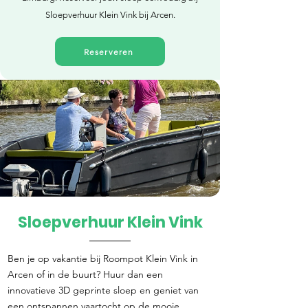
Sloepverhuur Klein Vink bij Arcen.
Reserveren
Sloepverhuur Klein Vink
Direct reserveren
Ben je op vakantie bij Roompot Klein Vink in
Arcen of in de buurt? Huur dan een
innovatieve 3D geprinte sloep en geniet van
een ontspannen vaartocht op de mooie