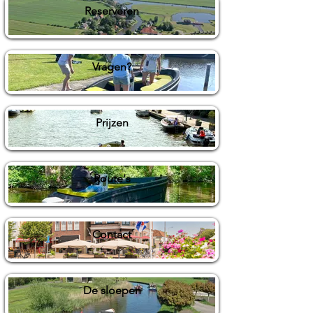
Reserveren
Vragen?
Prijzen
Route's
Contact
De sloepen