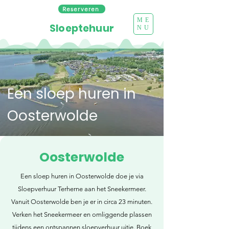
Reserveren
ME
Sloeptehuur
NU
Een sloep huren in
Oosterwolde
Oosterwolde
Een sloep huren in Oosterwolde doe je via
Sloepverhuur Terherne aan het Sneekermeer.
Vanuit Oosterwolde ben je er in circa 23 minuten.
Verken het Sneekermeer en omliggende plassen
tijdens een ontspannen sloepverhuur uitje. Boek