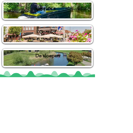
Route's
Contact
De sloepen
Locaties
De uilenburg
Woudsend
De Wetterspetter
Klein Vink
Joure
Terherne
De Alde Feanen