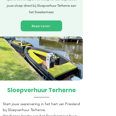
jouw sloep direct bij Sloepverhuur Terherne aan
het Sneekermeer.
Reserveren
Sloepverhuur Terherne
Direct reserveren
Start jouw vaarervaring in het hart van Friesland
bij Sloepverhuur Terherne.
Vanaf onze locatie aan het Sneekermeer huur