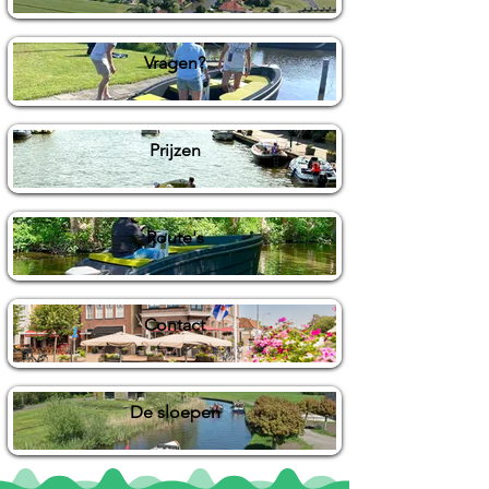
Vragen?
Prijzen
Route's
Contact
De sloepen