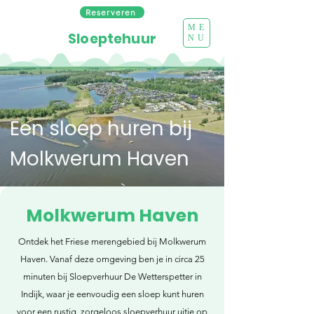
Reserveren
ME
Sloeptehuur
NU
Een sloep huren bij
Molkwerum Haven
Molkwerum Haven
Ontdek het Friese merengebied bij Molkwerum
Haven. Vanaf deze omgeving ben je in circa 25
minuten bij Sloepverhuur De Wetterspetter in
Indijk, waar je eenvoudig een sloep kunt huren
voor een rustig, zorgeloos sloepverhuur uitje op