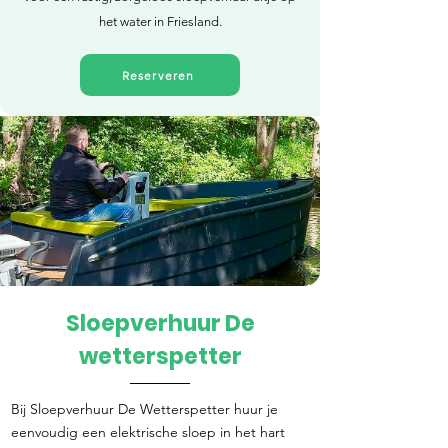
het water in Friesland.
Reserveren
Sloepverhuur De
Direct reserveren
wetterspetter
Bij Sloepverhuur De Wetterspetter huur je
eenvoudig een elektrische sloep in het hart