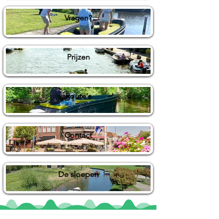
Vragen?
Prijzen
Route's
Contact
De sloepen