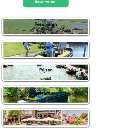
Reserveren
Reserveren
Vragen?
Prijzen
Route's
Contact