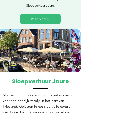
Sloepverhuur Joure.
Reserveren
Sloepverhuur Joure
Direct reserveren
Sloepverhuur Joure is dé ideale uitvalsbasis
voor een heerlijk verblijf in het hart van
Friesland. Gelegen in het sfeervolle centrum
van Joure, bent u omringd door gezellige