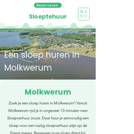
Reserveren
ME
Sloeptehuur
NU
Een sloep huren in
Molkwerum
Molkwerum
Zoek je een sloep huren in Molkwerum? Vanuit
Molkwerum rijd je in ongeveer 13 minuten naar
Sloepverhuur Joure. Daar huur je eenvoudig een
sloep voor een rustig sloepverhuur uitje op de
Friese meren. Reserveer jouw sloep direct bij