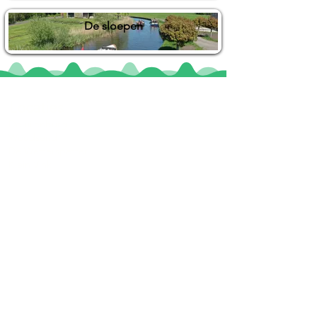
De sloepen
Locaties
De uilenburg
Woudsend
De Wetterspetter
Klein Vink
Joure
Terherne
De Alde Feanen
Informatie
Veel gestelde vragen
Huurvoorwaarden
Inspiratie foto's & Videos
Nieuwe locaties gezocht