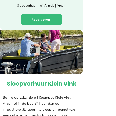
Sloepverhuur Klein Vink bij Arcen.
Reserveren
Sloepverhuur Klein Vink
Direct reserveren
Ben je op vakantie bij Roompot Klein Vink in
Arcen of in de buurt? Huur dan een
innovatieve 3D geprinte sloep en geniet van
een ontspannen vaartocht op de mooie