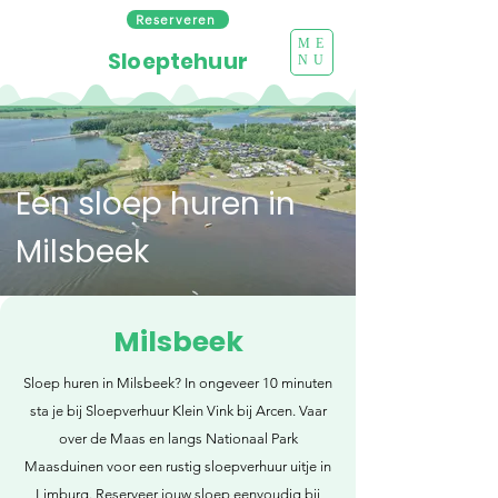
Reserveren
ME
Sloeptehuur
NU
Een sloep huren in
Milsbeek
Milsbeek
Sloep huren in Milsbeek? In ongeveer 10 minuten
sta je bij Sloepverhuur Klein Vink bij Arcen. Vaar
over de Maas en langs Nationaal Park
Maasduinen voor een rustig sloepverhuur uitje in
Limburg. Reserveer jouw sloep eenvoudig bij