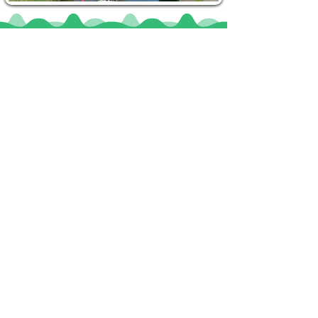
Locaties
De uilenburg
Woudsend
De Wetterspetter
Klein Vink
Joure
Terherne
De Alde Feanen
Informatie
Veel gestelde vragen
Huurvoorwaarden
Inspiratie foto's & Videos
Nieuwe locaties gezocht
Blogs
Sloepverhuur Friesland
Route Joure