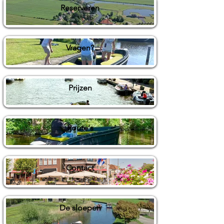
Reserveren
Vragen?
Prijzen
Route's
Contact
De sloepen