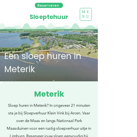
Reserveren
ME
Sloeptehuur
NU
Een sloep huren in
Meterik
Meterik
Sloep huren in Meterik? In ongeveer 21 minuten
sta je bij Sloepverhuur Klein Vink bij Arcen. Vaar
over de Maas en langs Nationaal Park
Maasduinen voor een rustig sloepverhuur uitje in
Limburg. Reserveer jouw sloep eenvoudig bij