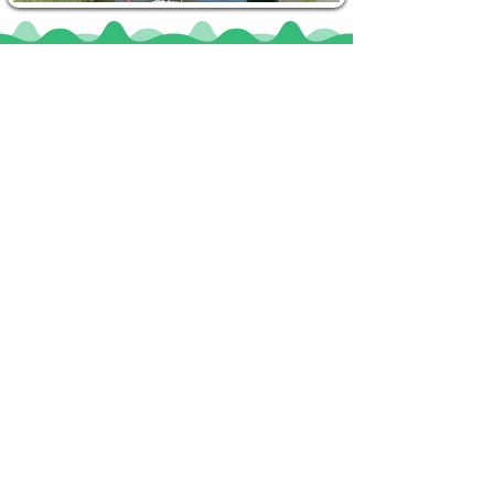
Locaties
De uilenburg
Woudsend
De Wetterspetter
Klein Vink
Joure
Terherne
De Alde Feanen
Informatie
Veel gestelde vragen
Huurvoorwaarden
Inspiratie foto's & Videos
Nieuwe locaties gezocht
Blogs
Sloepverhuur Friesland
Route Joure