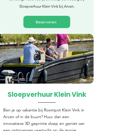
Sloepverhuur Klein Vink bij Arcen.
Reserveren
Sloepverhuur Klein Vink
Direct reserveren
Ben je op vakantie bij Roompot Klein Vink in
Arcen of in de buurt? Huur dan een
innovatieve 3D geprinte sloep en geniet van
een ontspannen vaartocht op de mooie