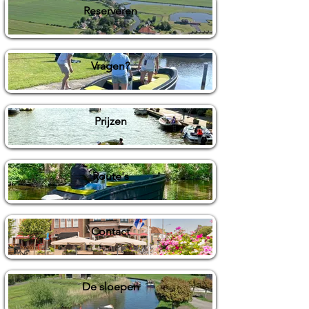
Reserveren
Vragen?
Prijzen
Route's
Contact
De sloepen