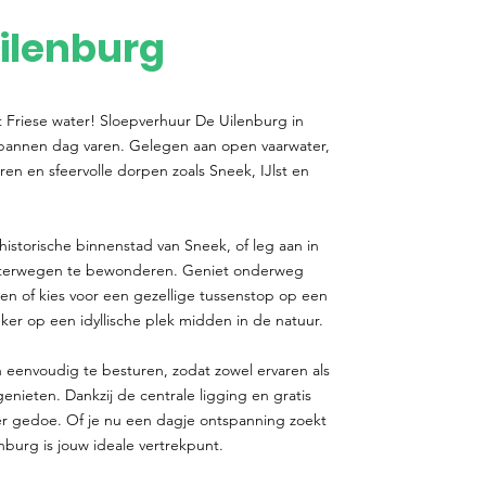
ilenburg
t Friese water! Sloepverhuur De Uilenburg in
spannen dag varen. Gelegen aan open vaarwater,
ren en sfeervolle dorpen zoals Sneek, IJlst en
historische binnenstad van Sneek, of leg aan in
aterwegen te bewonderen. Geniet onderweg
gen of kies voor een gezellige tussenstop op een
er op een idyllische plek midden in de natuur.
 eenvoudig te besturen, zodat zowel ervaren als
ieten. Dankzij de centrale ligging en gratis
r gedoe. Of je nu een dagje ontspanning zoekt
nburg is jouw ideale vertrekpunt.