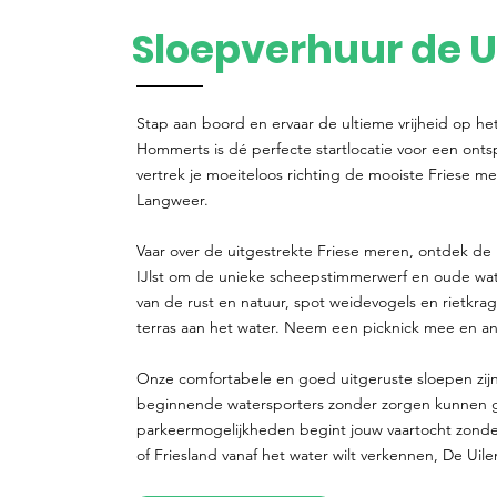
Sloepverhuur de U
Stap aan boord en ervaar de ultieme vrijheid op he
Hommerts is dé perfecte startlocatie voor een ont
vertrek je moeiteloos richting de mooiste Friese me
Langweer.
Vaar over de uitgestrekte Friese meren, ontdek de 
IJlst om de unieke scheepstimmerwerf en oude w
van de rust en natuur, spot weidevogels en rietkra
terras aan het water. Neem een picknick mee en ank
Onze comfortabele en goed uitgeruste sloepen zijn
beginnende watersporters zonder zorgen kunnen gen
parkeermogelijkheden begint jouw vaartocht zonde
of Friesland vanaf het water wilt verkennen, De Uile