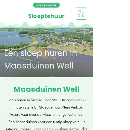
Reserveren
ME
Sloeptehuur
NU
Een sloep huren in
Maasduinen Well
Maasduinen Well
Sloep huren in Maasduinen Well? In ongeveer 22
minuten sta je bij Sloepverhuur Klein Vink bij
Arcen. Vaar over de Maas en langs Nationaal
Park Maasduinen voor een rustig sloepverhuur
uitje in Limburg. Reserveer jouw sloep eenvoudig