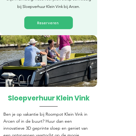
bij Sloepverhuur Klein Vink bij Arcen.
Reserveren
Sloepverhuur Klein Vink
Direct reserveren
Ben je op vakantie bij Roompot Klein Vink in
Arcen of in de buurt? Huur dan een
innovatieve 3D geprinte sloep en geniet van
een ontspannen vaartocht op de mooie