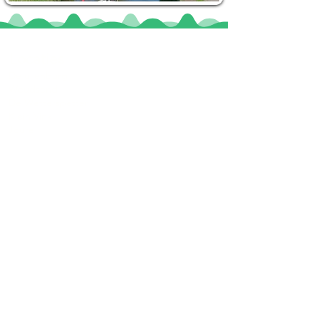
Locaties
De uilenburg
Woudsend
De Wetterspetter
Klein Vink
Joure
Terherne
De Alde Feanen
Informatie
Veel gestelde vragen
Huurvoorwaarden
Inspiratie foto's & Videos
Nieuwe locaties gezocht
Blogs
Sloepverhuur Friesland
Route Joure