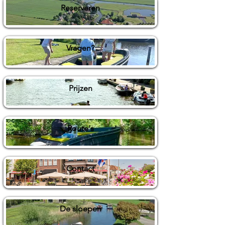
Reserveren
Vragen?
Prijzen
Route's
Contact
De sloepen