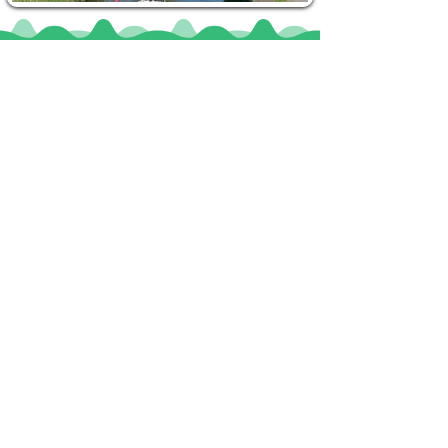
Locaties
De uilenburg
Woudsend
De Wetterspetter
Klein Vink
Joure
Terherne
De Alde Feanen
Informatie
Veel gestelde vragen
Huurvoorwaarden
Inspiratie foto's & Videos
Nieuwe locaties gezocht
Blogs
Sloepverhuur Friesland
Route Joure