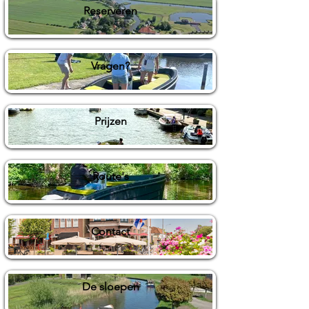
Reserveren
Vragen?
Prijzen
Route's
Contact
De sloepen