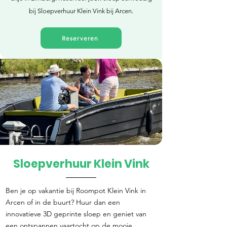
bij Sloepverhuur Klein Vink bij Arcen.
Reserveren
Sloepverhuur Klein Vink
Direct reserveren
Ben je op vakantie bij Roompot Klein Vink in
Arcen of in de buurt? Huur dan een
innovatieve 3D geprinte sloep en geniet van
een ontspannen vaartocht op de mooie