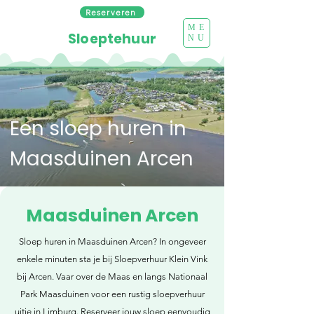
Reserveren
ME
Sloeptehuur
NU
Een sloep huren in
Maasduinen Arcen
Maasduinen Arcen
Sloep huren in Maasduinen Arcen? In ongeveer
enkele minuten sta je bij Sloepverhuur Klein Vink
bij Arcen. Vaar over de Maas en langs Nationaal
Park Maasduinen voor een rustig sloepverhuur
uitje in Limburg. Reserveer jouw sloep eenvoudig