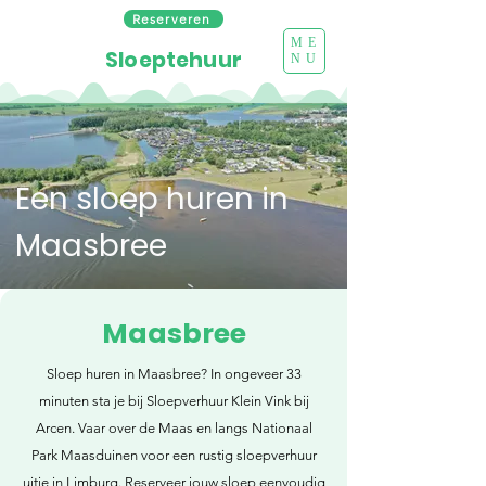
Reserveren
ME
Sloeptehuur
NU
Een sloep huren in
Maasbree
Maasbree
Sloep huren in Maasbree? In ongeveer 33
minuten sta je bij Sloepverhuur Klein Vink bij
Arcen. Vaar over de Maas en langs Nationaal
Park Maasduinen voor een rustig sloepverhuur
uitje in Limburg. Reserveer jouw sloep eenvoudig