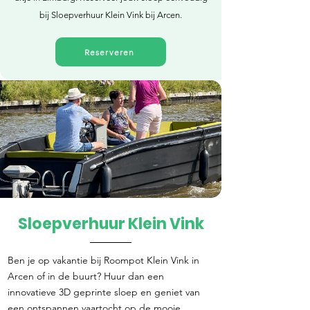
bij Sloepverhuur Klein Vink bij Arcen.
Reserveren
Sloepverhuur Klein Vink
Direct reserveren
Ben je op vakantie bij Roompot Klein Vink in
Arcen of in de buurt? Huur dan een
innovatieve 3D geprinte sloep en geniet van
een ontspannen vaartocht op de mooie