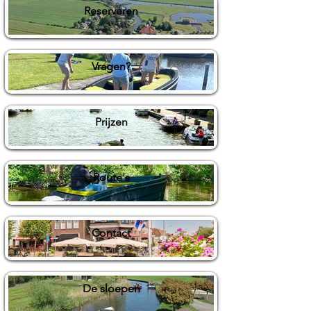
Reserveren
Vragen?
Prijzen
Route's
Contact
De sloepen