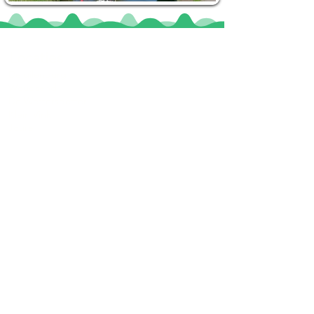
Locaties
De uilenburg
Woudsend
De Wetterspetter
Klein Vink
Joure
Terherne
De Alde Feanen
Informatie
Veel gestelde vragen
Huurvoorwaarden
Inspiratie foto's & Videos
Nieuwe locaties gezocht
Blogs
Sloepverhuur Friesland
Route Joure