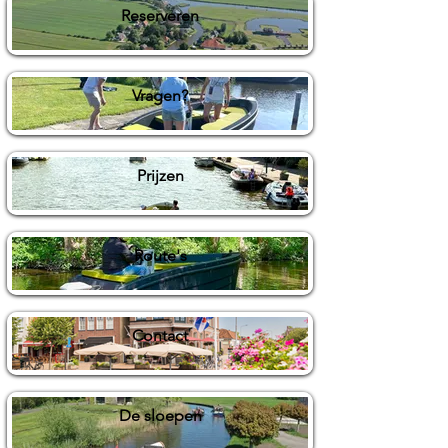
Reserveren
Vragen?
Prijzen
Route's
Contact
De sloepen