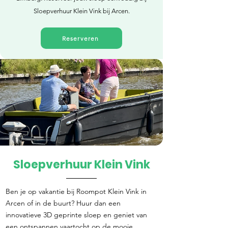
Sloepverhuur Klein Vink bij Arcen.
Reserveren
Sloepverhuur Klein Vink
Direct reserveren
Ben je op vakantie bij Roompot Klein Vink in
Arcen of in de buurt? Huur dan een
innovatieve 3D geprinte sloep en geniet van
een ontspannen vaartocht op de mooie