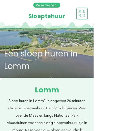
Reserveren
ME
Sloeptehuur
NU
Een sloep huren in
Lomm
Lomm
Sloep huren in Lomm? In ongeveer 26 minuten
sta je bij Sloepverhuur Klein Vink bij Arcen. Vaar
over de Maas en langs Nationaal Park
Maasduinen voor een rustig sloepverhuur uitje in
Limburg. Reserveer jouw sloep eenvoudig bij