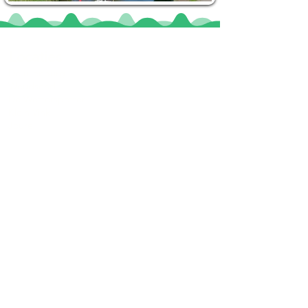
Locaties
De uilenburg
Woudsend
De Wetterspetter
Klein Vink
Joure
Terherne
De Alde Feanen
Informatie
Veel gestelde vragen
Huurvoorwaarden
Inspiratie foto's & Videos
Nieuwe locaties gezocht
Blogs
Sloepverhuur Friesland
Route Joure