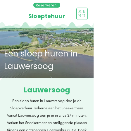
Reserveren
ME
Sloeptehuur
NU
Een sloep huren in
Lauwersoog
Lauwersoog
Een sloep huren in Lauwersoog doe je via
Sloepverhuur Terherne aan het Sneekermeer.
Vanuit Lauwersoog ben je er in circa 37 minuten.
Verken het Sneekermeer en omliggende plassen
tijdens een ontspannen sloepverhuur uitje. Boek