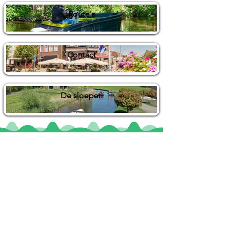
Route's
Contact
De sloepen
Locaties
De uilenburg
Woudsend
De Wetterspetter
Klein Vink
Joure
Terherne
De Alde Feanen