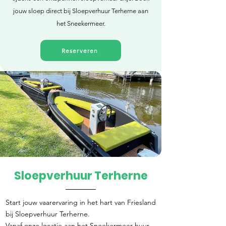
jouw sloep direct bij Sloepverhuur Terherne aan
het Sneekermeer.
Reserveren
Sloepverhuur Terherne
Direct reserveren
Start jouw vaarervaring in het hart van Friesland
bij Sloepverhuur Terherne.
Vanaf onze locatie aan het Sneekermeer huur