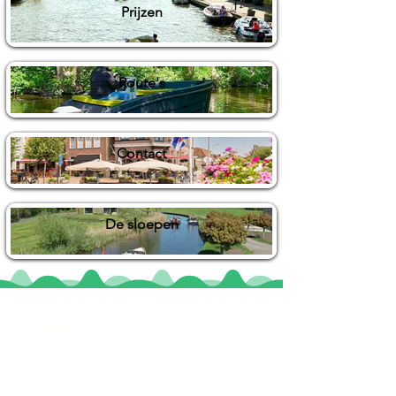
Prijzen
Route's
Contact
De sloepen
Locaties
De uilenburg
Woudsend
De Wetterspetter