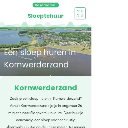
Reserveren
ME
Sloeptehuur
NU
Een sloep huren in
Kornwerderzand
Kornwerderzand
Zoek je een sloep huren in Kornwerderzand?
Vanuit Kornwerderzand rijd je in ongeveer 26
minuten naar Sloepverhuur Joure. Daar huur je
eenvoudig een sloep voor een rustig
sloepverhuur uitje op de Friese meren. Reserveer