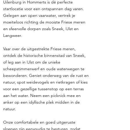
Uilenburg in Hommerts is dé perfecte
startlocatie voor een ontspannen dag varen.
Gelegen aan open vaarwater, vertrek je
moeiteloos richting de mooiste Friese meren
en sfeervolle dorpen zoals Sneek, IJlst en
Langweer.
Vaar over de uitgestrekte Friese meren,
ontdek de historische binnenstad van Sneek,
of leg aan in IJlst om de unieke
scheepstimmerwerf en oude waterwegen te
bewonderen. Geniet onderweg van de rust en
natuur, spot weidevogels en rietkragen of kies
voor een gezellige tussenstop op een terras
aan het water. Neem een picknick mee en
anker op een idyllische plek midden in de
natuur.
Onze comfortabele en goed uitgeruste
sloepen zijn eenvoudig te besturen, zodat