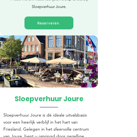
Sloepverhuur Joure.
Reserveren
Sloepverhuur Joure
Direct reserveren
Sloepverhuur Joure is dé ideale uitvalsbasis
voor een heerlijk verblijf in het hart van
Friesland. Gelegen in het sfeervolle centrum
van Joure, bent u omringd door gezellige