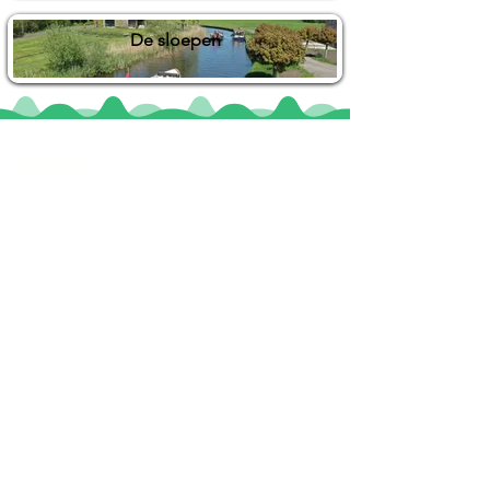
De sloepen
Locaties
De uilenburg
Woudsend
De Wetterspetter
Klein Vink
Joure
Terherne
De Alde Feanen
Informatie
Veel gestelde vragen
Huurvoorwaarden
Inspiratie foto's & Videos
Nieuwe locaties gezocht