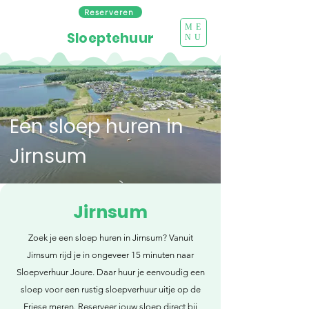
Reserveren
ME
Sloeptehuur
NU
Een sloep huren in
Jirnsum
Jirnsum
Zoek je een sloep huren in Jirnsum? Vanuit
Jirnsum rijd je in ongeveer 15 minuten naar
Sloepverhuur Joure. Daar huur je eenvoudig een
sloep voor een rustig sloepverhuur uitje op de
Friese meren. Reserveer jouw sloep direct bij