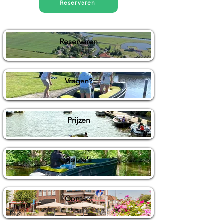
Reserveren
Reserveren
Vragen?
Prijzen
Route's
Contact