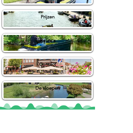
Prijzen
Route's
Contact
De sloepen
Locaties
De uilenburg