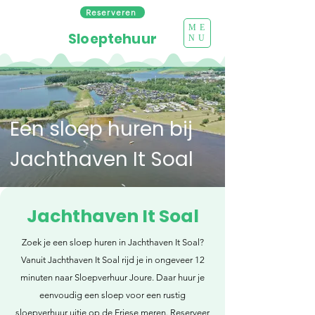
Reserveren
ME
Sloeptehuur
NU
Een sloep huren bij
Jachthaven It Soal
Jachthaven It Soal
Zoek je een sloep huren in Jachthaven It Soal?
Vanuit Jachthaven It Soal rijd je in ongeveer 12
minuten naar Sloepverhuur Joure. Daar huur je
eenvoudig een sloep voor een rustig
sloepverhuur uitje op de Friese meren. Reserveer