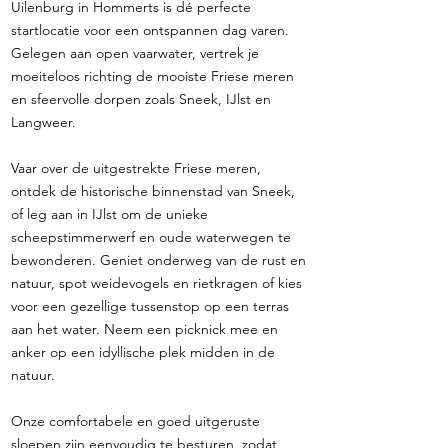
Uilenburg in Hommerts is dé perfecte
startlocatie voor een ontspannen dag varen.
Gelegen aan open vaarwater, vertrek je
moeiteloos richting de mooiste Friese meren
en sfeervolle dorpen zoals Sneek, IJlst en
Langweer.
Vaar over de uitgestrekte Friese meren,
ontdek de historische binnenstad van Sneek,
of leg aan in IJlst om de unieke
scheepstimmerwerf en oude waterwegen te
bewonderen. Geniet onderweg van de rust en
natuur, spot weidevogels en rietkragen of kies
voor een gezellige tussenstop op een terras
aan het water. Neem een picknick mee en
anker op een idyllische plek midden in de
natuur.
Onze comfortabele en goed uitgeruste
sloepen zijn eenvoudig te besturen, zodat