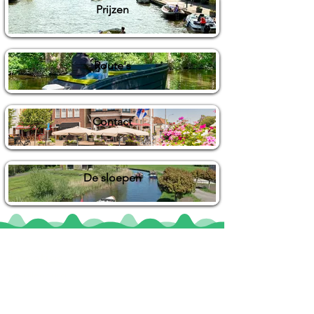
Prijzen
Route's
Contact
De sloepen
Locaties
De uilenburg
Woudsend
De Wetterspetter