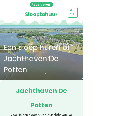
Reserveren
ME
Sloeptehuur
NU
Een sloep huren bij
Jachthaven De
Potten
Jachthaven De
Potten
Zoek je een sloep huren in Jachthaven De