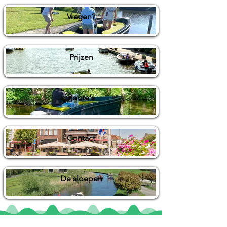
Vragen?
Prijzen
Route's
Contact
De sloepen