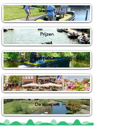
Vragen?
Prijzen
Route's
Contact
De sloepen