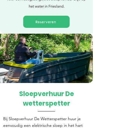
het water in Friesland.
Reserveren
Sloepverhuur De
Direct reserveren
wetterspetter
Bij Sloepverhuur De Wetterspetter huur je
eenvoudig een elektrische sloep in het hart