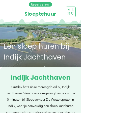
Reserveren
ME
Sloeptehuur
NU
Een sloep huren bij
Indijk Jachthaven
Indijk Jachthaven
Ontdek het Friese merengebied bij Indijk
Jachthaven. Vanaf deze omgeving ben je in circa
0 minuten bij Sloepverhuur De Wetterspetter in
Indijk, waar je eenvoudig een sloep kunt huren
voor een rustig, zorgeloos sloepverhuur uitje op