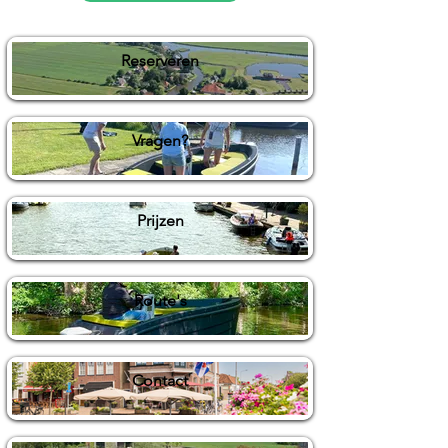
Reserveren
Vragen?
Prijzen
Route's
Contact