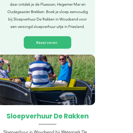
daar ontdek je de Fluessen, Hegemer Mar en
Oudegaaster Brekken. Boek je sloep eenvoudig
bij Sloepverhuur De Rakken in Woudsend voor
een verzorgd sloepverhuur uitje in Friesland.
Reserveren
Sloepverhuur De Rakken
Direct reserveren
Sloepverhuur in Woudsend bij Waterpark De