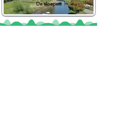
De sloepen
Locaties
De uilenburg
Woudsend
De Wetterspetter
Klein Vink
Joure
Terherne
De Alde Feanen
Informatie
Veel gestelde vragen
Huurvoorwaarden
Inspiratie foto's & Videos
Nieuwe locaties gezocht
Blogs