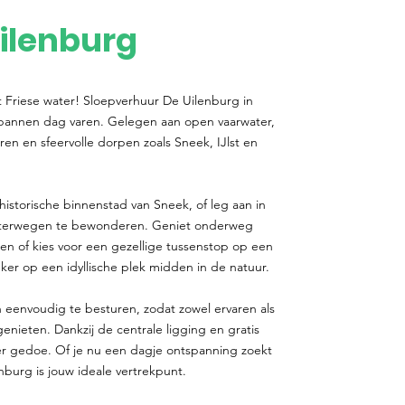
ilenburg
t Friese water! Sloepverhuur De Uilenburg in
spannen dag varen. Gelegen aan open vaarwater,
ren en sfeervolle dorpen zoals Sneek, IJlst en
historische binnenstad van Sneek, of leg aan in
aterwegen te bewonderen. Geniet onderweg
gen of kies voor een gezellige tussenstop op een
er op een idyllische plek midden in de natuur.
 eenvoudig te besturen, zodat zowel ervaren als
ieten. Dankzij de centrale ligging en gratis
r gedoe. Of je nu een dagje ontspanning zoekt
nburg is jouw ideale vertrekpunt.