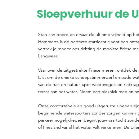
Sloepverhuur de U
Stap aan boord en ervaar de ultieme vrijheid op he
Hommerts is dé perfecte startlocatie voor een ont
vertrek je moeiteloos richting de mooiste Friese me
Langweer.
Vaar over de uitgestrekte Friese meren, ontdek de 
IJlst om de unieke scheepstimmerwerf en oude w
van de rust en natuur, spot weidevogels en rietkra
terras aan het water. Neem een picknick mee en ank
Onze comfortabele en goed uitgeruste sloepen zijn
beginnende watersporters zonder zorgen kunnen gen
parkeermogelijkheden begint jouw vaartocht zonde
of Friesland vanaf het water wilt verkennen, De Uile