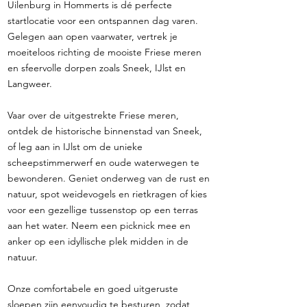
Uilenburg in Hommerts is dé perfecte
startlocatie voor een ontspannen dag varen.
Gelegen aan open vaarwater, vertrek je
moeiteloos richting de mooiste Friese meren
en sfeervolle dorpen zoals Sneek, IJlst en
Langweer.
Vaar over de uitgestrekte Friese meren,
ontdek de historische binnenstad van Sneek,
of leg aan in IJlst om de unieke
scheepstimmerwerf en oude waterwegen te
bewonderen. Geniet onderweg van de rust en
natuur, spot weidevogels en rietkragen of kies
voor een gezellige tussenstop op een terras
aan het water. Neem een picknick mee en
anker op een idyllische plek midden in de
natuur.
Onze comfortabele en goed uitgeruste
sloepen zijn eenvoudig te besturen, zodat