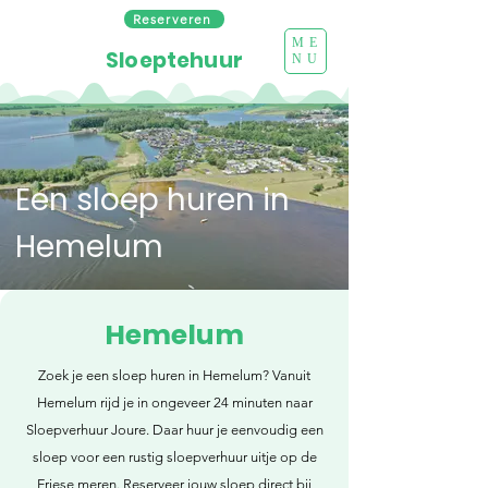
Reserveren
ME
Sloeptehuur
NU
Een sloep huren in
Hemelum
Hemelum
Zoek je een sloep huren in Hemelum? Vanuit
Hemelum rijd je in ongeveer 24 minuten naar
Sloepverhuur Joure. Daar huur je eenvoudig een
sloep voor een rustig sloepverhuur uitje op de
Friese meren. Reserveer jouw sloep direct bij