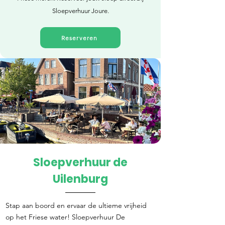
Sloepverhuur Joure.
Reserveren
Sloepverhuur de
Direct reserveren
Uilenburg
Stap aan boord en ervaar de ultieme vrijheid
op het Friese water! Sloepverhuur De