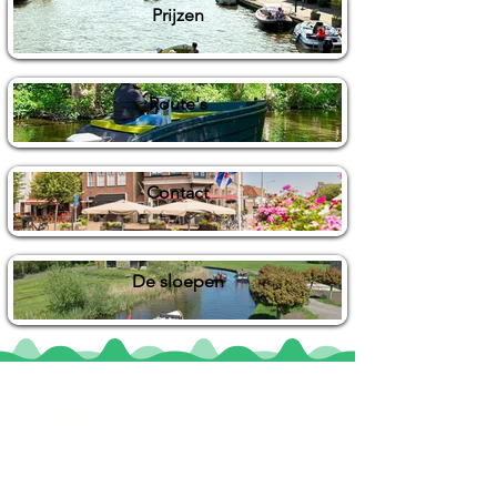
Prijzen
Route's
Contact
De sloepen
Locaties
De uilenburg
Woudsend
De Wetterspetter