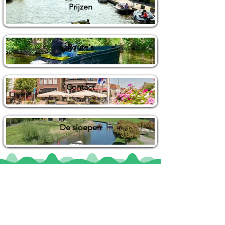
Prijzen
Route's
Contact
De sloepen
Locaties
De uilenburg
Woudsend
De Wetterspetter