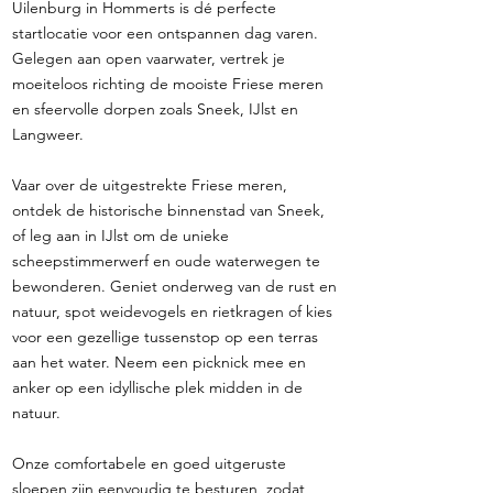
Uilenburg in Hommerts is dé perfecte
startlocatie voor een ontspannen dag varen.
Gelegen aan open vaarwater, vertrek je
moeiteloos richting de mooiste Friese meren
en sfeervolle dorpen zoals Sneek, IJlst en
Langweer.
Vaar over de uitgestrekte Friese meren,
ontdek de historische binnenstad van Sneek,
of leg aan in IJlst om de unieke
scheepstimmerwerf en oude waterwegen te
bewonderen. Geniet onderweg van de rust en
natuur, spot weidevogels en rietkragen of kies
voor een gezellige tussenstop op een terras
aan het water. Neem een picknick mee en
anker op een idyllische plek midden in de
natuur.
Onze comfortabele en goed uitgeruste
sloepen zijn eenvoudig te besturen, zodat