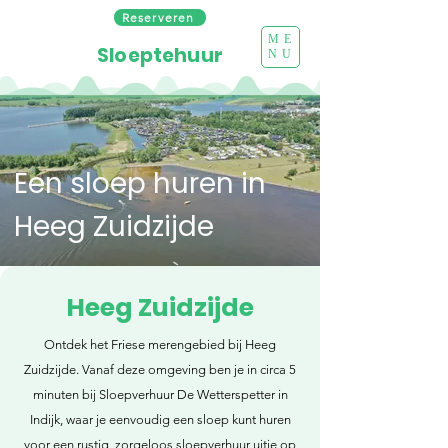
Reserveren
ME
Sloeptehuur
NU
Een sloep huren in
Heeg Zuidzijde
Heeg Zuidzijde
Ontdek het Friese merengebied bij Heeg
Zuidzijde. Vanaf deze omgeving ben je in circa 5
minuten bij Sloepverhuur De Wetterspetter in
Indijk, waar je eenvoudig een sloep kunt huren
voor een rustig, zorgeloos sloepverhuur uitje op