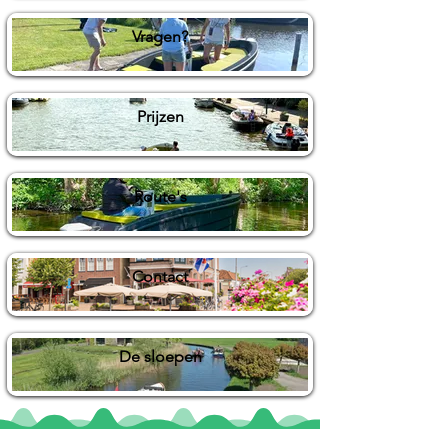
Vragen?
Prijzen
Route's
Contact
De sloepen