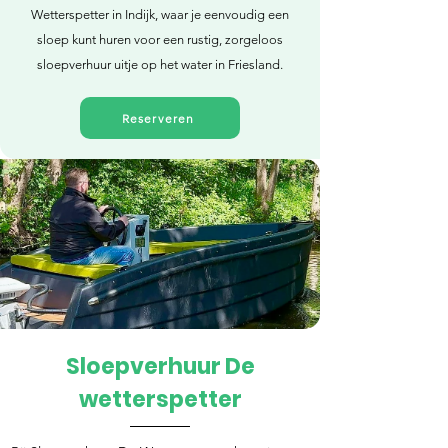
Wetterspetter in Indijk, waar je eenvoudig een
sloep kunt huren voor een rustig, zorgeloos
sloepverhuur uitje op het water in Friesland.
Reserveren
Sloepverhuur De
Direct reserveren
wetterspetter