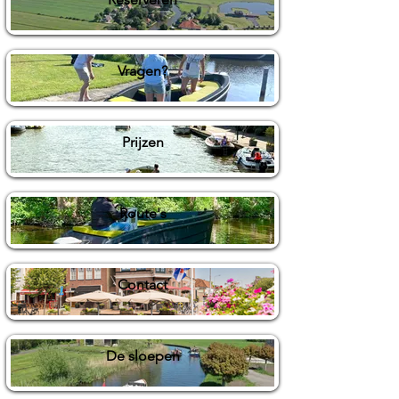
Vragen?
Prijzen
Route's
Contact
De sloepen