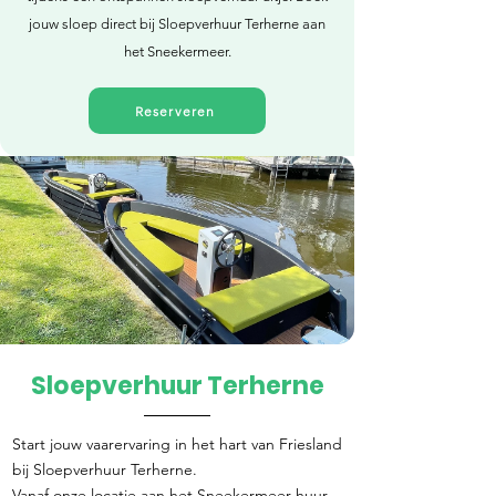
jouw sloep direct bij Sloepverhuur Terherne aan
het Sneekermeer.
Reserveren
Sloepverhuur Terherne
Direct reserveren
Start jouw vaarervaring in het hart van Friesland
bij Sloepverhuur Terherne.
Vanaf onze locatie aan het Sneekermeer huur