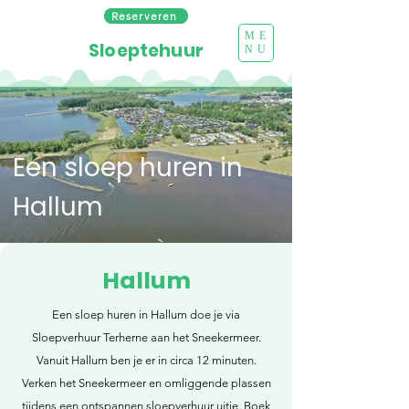
Reserveren
ME
Sloeptehuur
NU
Een sloep huren in
Hallum
Hallum
Een sloep huren in Hallum doe je via
Sloepverhuur Terherne aan het Sneekermeer.
Vanuit Hallum ben je er in circa 12 minuten.
Verken het Sneekermeer en omliggende plassen
tijdens een ontspannen sloepverhuur uitje. Boek