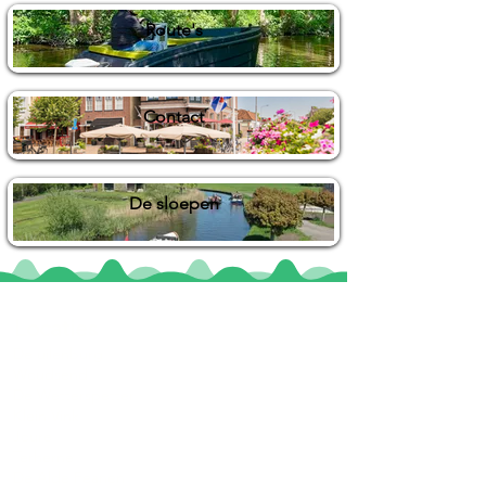
Route's
Contact
De sloepen
Locaties
De uilenburg
Woudsend
De Wetterspetter
Klein Vink
Joure
Terherne
De Alde Feanen