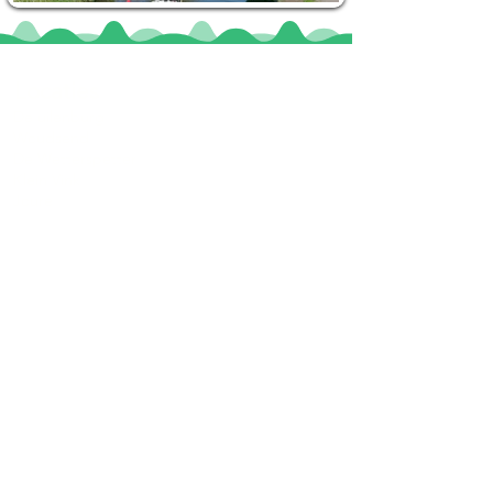
Locaties
De uilenburg
Woudsend
De Wetterspetter
Klein Vink
Joure
Terherne
De Alde Feanen
Informatie
Veel gestelde vragen
Huurvoorwaarden
Inspiratie foto's & Videos
Nieuwe locaties gezocht
Blogs
Sloepverhuur Friesland
Route Joure