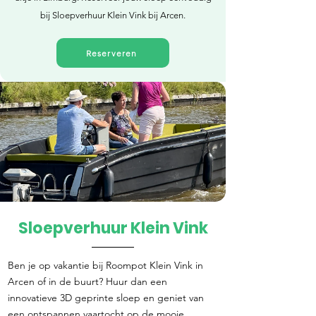
bij Sloepverhuur Klein Vink bij Arcen.
Reserveren
Sloepverhuur Klein Vink
Direct reserveren
Ben je op vakantie bij Roompot Klein Vink in
Arcen of in de buurt? Huur dan een
innovatieve 3D geprinte sloep en geniet van
een ontspannen vaartocht op de mooie