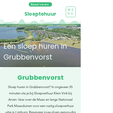
Reserveren
ME
Sloeptehuur
NU
Een sloep huren in
Grubbenvorst
Grubbenvorst
Sloep huren in Grubbenvorst? In ongeveer 35
minuten sta je bij Sloepverhuur Klein Vink bij
Arcen. Vaar over de Maas en langs Nationaal
Park Maasduinen voor een rustig sloepverhuur
uitje in Limburg. Reserveer jouw sloep eenvoudig