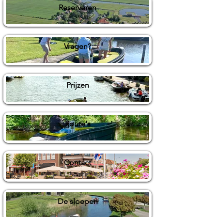
Reserveren
Vragen?
Prijzen
Route's
Contact
De sloepen