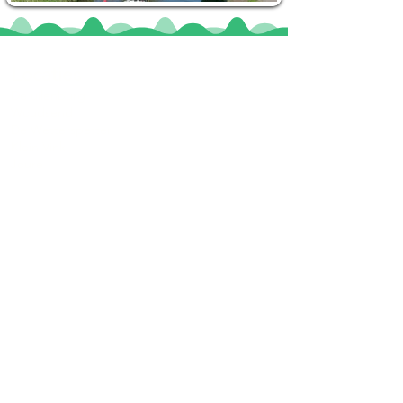
Locaties
De uilenburg
Woudsend
De Wetterspetter
Klein Vink
Joure
Terherne
De Alde Feanen
Informatie
Veel gestelde vragen
Huurvoorwaarden
Inspiratie foto's & Videos
Nieuwe locaties gezocht
Blogs
Sloepverhuur Friesland
Route Joure