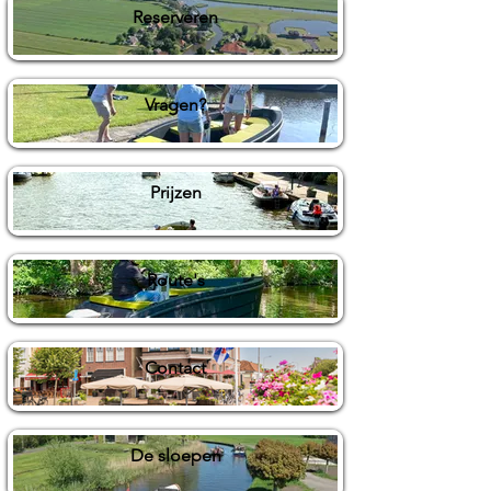
Reserveren
Vragen?
Prijzen
Route's
Contact
De sloepen