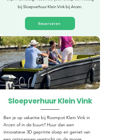
bij Sloepverhuur Klein Vink bij Arcen.
Reserveren
Sloepverhuur Klein Vink
Direct reserveren
Ben je op vakantie bij Roompot Klein Vink in
Arcen of in de buurt? Huur dan een
innovatieve 3D geprinte sloep en geniet van
een ontspannen vaartocht op de mooie