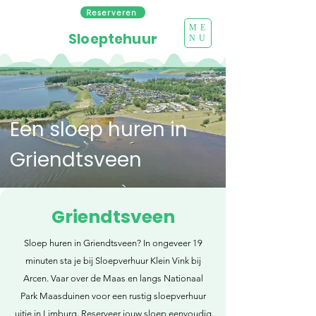
Reserveren
ME
Sloeptehuur
NU
Een sloep huren in
Griendtsveen
Griendtsveen
Sloep huren in Griendtsveen? In ongeveer 19
minuten sta je bij Sloepverhuur Klein Vink bij
Arcen. Vaar over de Maas en langs Nationaal
Park Maasduinen voor een rustig sloepverhuur
uitje in Limburg. Reserveer jouw sloep eenvoudig