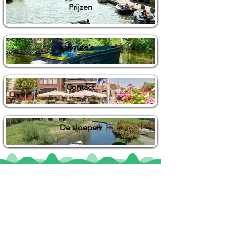
Prijzen
Route's
Contact
De sloepen
Locaties
De uilenburg
Woudsend
De Wetterspetter