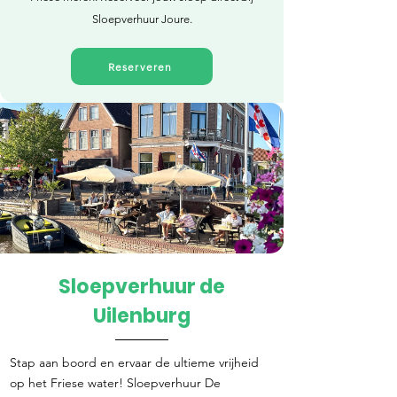
Sloepverhuur Joure.
Reserveren
Sloepverhuur de
Direct reserveren
Uilenburg
Stap aan boord en ervaar de ultieme vrijheid
op het Friese water! Sloepverhuur De