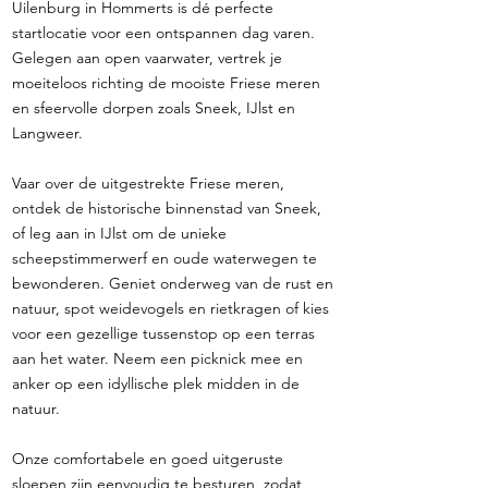
Uilenburg in Hommerts is dé perfecte
startlocatie voor een ontspannen dag varen.
Gelegen aan open vaarwater, vertrek je
moeiteloos richting de mooiste Friese meren
en sfeervolle dorpen zoals Sneek, IJlst en
Langweer.
Vaar over de uitgestrekte Friese meren,
ontdek de historische binnenstad van Sneek,
of leg aan in IJlst om de unieke
scheepstimmerwerf en oude waterwegen te
bewonderen. Geniet onderweg van de rust en
natuur, spot weidevogels en rietkragen of kies
voor een gezellige tussenstop op een terras
aan het water. Neem een picknick mee en
anker op een idyllische plek midden in de
natuur.
Onze comfortabele en goed uitgeruste
sloepen zijn eenvoudig te besturen, zodat