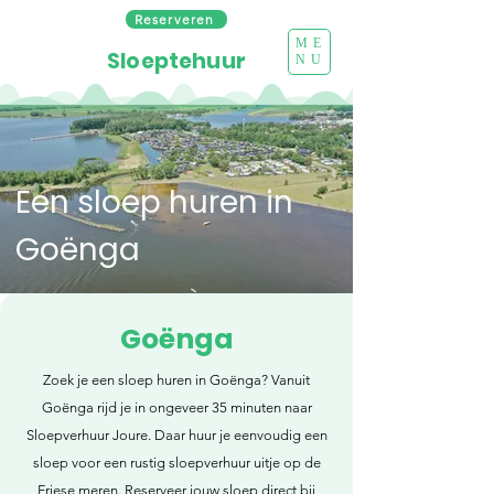
Reserveren
ME
Sloeptehuur
NU
Een sloep huren in
Goënga
Goënga
Zoek je een sloep huren in Goënga? Vanuit
Goënga rijd je in ongeveer 35 minuten naar
Sloepverhuur Joure. Daar huur je eenvoudig een
sloep voor een rustig sloepverhuur uitje op de
Friese meren. Reserveer jouw sloep direct bij